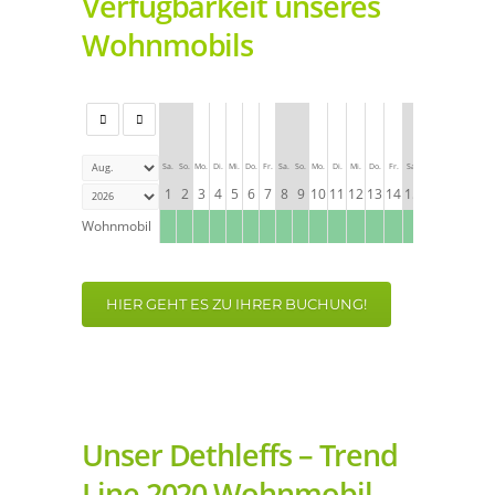
Verfügbarkeit unseres
Wohnmobils
Sa.
So.
Mo.
Di.
Mi.
Do.
Fr.
Sa.
So.
Mo.
Di.
Mi.
Do.
Fr.
Sa.
So.
Mo.
Di.
Mi.
1
2
3
4
5
6
7
8
9
10
11
12
13
14
15
16
17
18
19
Wohnmobil
HIER GEHT ES ZU IHRER BUCHUNG!
Unser Dethleffs – Trend
Line 2020 Wohnmobil