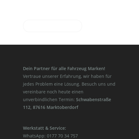
eine Probefahrt!
JETZT STARTEN
Dein Partner für alle Fahrzeug Marken!
Vertraue unserer Erfahrung, wir haben für
jedes Problem eine Lösung. Besuch uns und
vereinbare noch heute einen
unverbindlichen Termin:
Schwabenstraße
112, 87616 Marktoberdorf
Werkstatt & Service:
WhatsApp: 0177 70 34 757