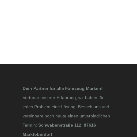
Dein Partner für alle Fahrzeug Marken!
Vertraue unserer Erfahrung, wir haben für
jedes Problem eine Lösung. Besuch uns und
vereinbare noch heute einen unverbindlichen
Termin:
Schwabenstraße 112, 87616
Marktoberdorf